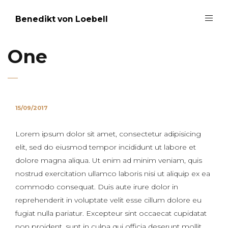
Benedikt von Loebell
One
15/09/2017
Lorem ipsum dolor sit amet, consectetur adipisicing
elit, sed do eiusmod tempor incididunt ut labore et
dolore magna aliqua. Ut enim ad minim veniam, quis
nostrud exercitation ullamco laboris nisi ut aliquip ex ea
commodo consequat. Duis aute irure dolor in
reprehenderit in voluptate velit esse cillum dolore eu
fugiat nulla pariatur. Excepteur sint occaecat cupidatat
non proident, sunt in culpa qui officia deserunt mollit