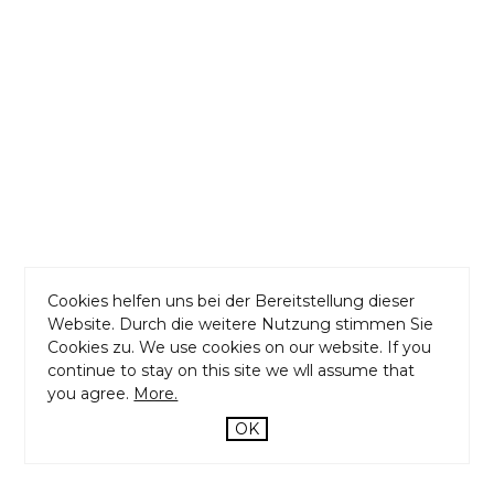
04
How to dissapear
completely
Cooperate Identity
Cookies helfen uns bei der Bereitstellung dieser
Website. Durch die weitere Nutzung stimmen Sie
Cookies zu. We use cookies on our website. If you
continue to stay on this site we wll assume that
you agree.
More.
OK
CATEGORIES
ABOUT